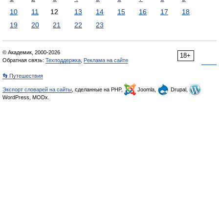
10
11
12
13
14
15
16
17
18
19
20
21
22
23
© Академик, 2000-2026
18+
Обратная связь:
Техподдержка
,
Реклама на сайте
👣 Путешествия
Экспорт словарей на сайты
, сделанные на PHP,
Joomla,
Drupal,
WordPress, MODx.