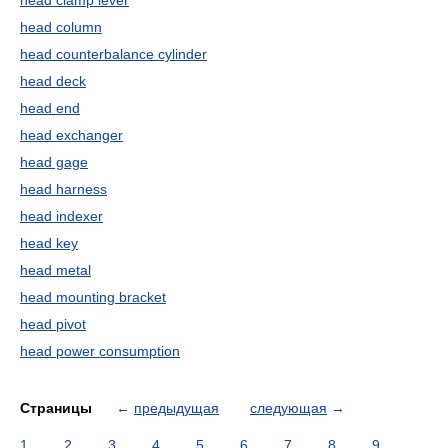
head clamp lever
head column
head counterbalance cylinder
head deck
head end
head exchanger
head gage
head harness
head indexer
head key
head metal
head mounting bracket
head pivot
head power consumption
Страницы
←
предыдущая
следующая
→
1
2
3
4
5
6
7
8
9