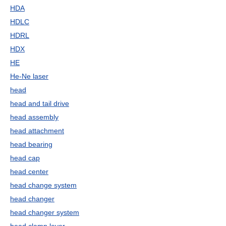
HDA
HDLC
HDRL
HDX
HE
He-Ne laser
head
head and tail drive
head assembly
head attachment
head bearing
head cap
head center
head change system
head changer
head changer system